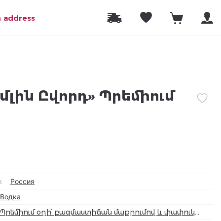
n address
մլին Ըվորդ» Պրեմիում
а
:
Россия
Водка
Պրեմիում օղի՝ բազմաստիճան մաքրումով և փափուկ