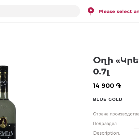
Please select a
Օղի «Կրե
0.7լ
14 900 ֏
BLUE GOLD
Страна производств
Подраздел
:
Description
: