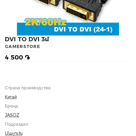
DVI TO DVI 3մ
GAMERSTORE
4 500 ֏
Страна производства
:
Китай
Бренд
:
JASOZ
Подраздел
:
Մալուխ