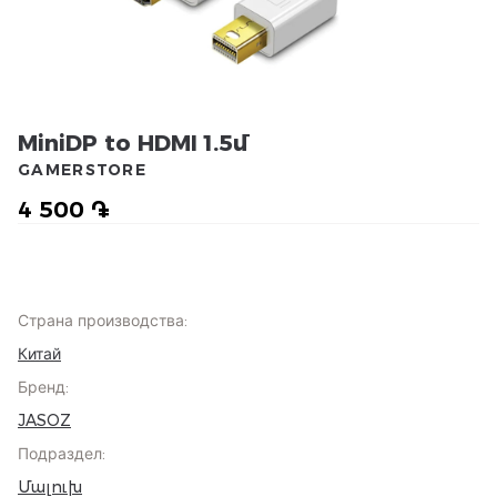
MiniDP to HDMI 1.5մ
GAMERSTORE
4 500 ֏
Страна производства
:
Китай
Бренд
:
JASOZ
Подраздел
:
Մալուխ