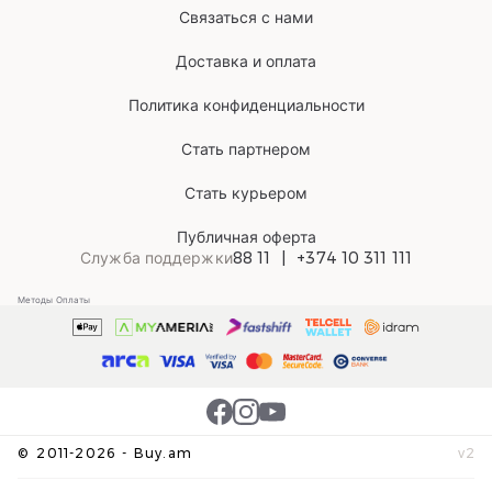
Связаться с нами
Доставка и оплата
Политика конфиденциальности
Стать партнером
Стать курьером
Публичная оферта
Служба поддержки
88 11
+374 10 311 111
Методы Оплаты
©
2011-
2026
-
Buy.am
v
2