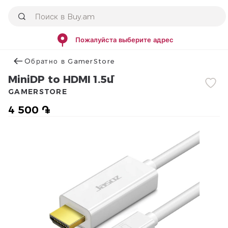
Пожалуйста выберите адрес
Օбратно в GamerStore
MiniDP to HDMI 1.5մ
GAMERSTORE
4 500 ֏