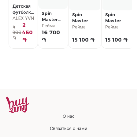
Детская
футболка
Spin
Spin
Spin
с
ALEX YVN
Master
Master
Master
коротким
2
Фигурки
Рейма
Пусковая
Рейма
Пусковая
Рейма
4
рукавом
Paw
450
16 700
900
установка
установка
֏
Patrol
с
с
֏
֏
15 100 ֏
15 100 ֏
"Снегоход
машинками
машинками
Эвереста
Paw Patrol
Paw Patrol
Делюкс"
"Скай"
"Маршал"
О нас
Связаться с нами