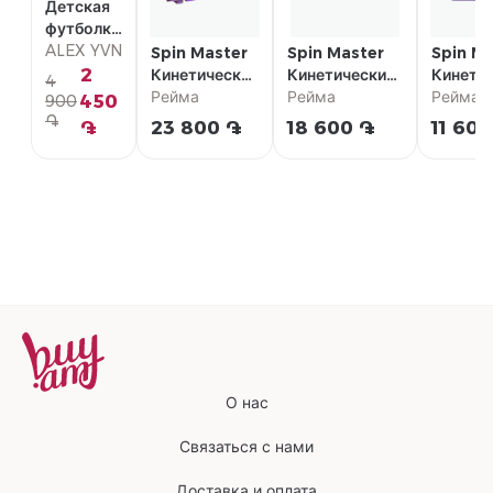
Детская
футболка
с
ALEX YVN
Spin Master
Spin Master
Spin Ma
коротким
2
Кинетический
Кинетический
Кинети
4
рукавом
песок
Рейма
песок "Набор
Рейма
песок
Рейма
450
900
"Чемодан
для
"Миксе
֏
֏
23 800 ֏
18 600 ֏
11 60
русалки"
приготовления
смузи"
пиццы"
О нас
Связаться с нами
Доставка и оплата