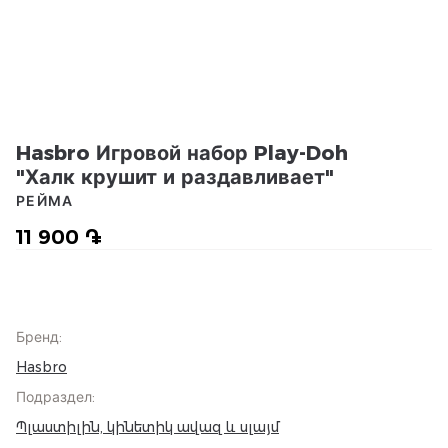
Hasbro Игровой набор Play-Doh
"Халк крушит и раздавливает"
РЕЙМА
11 900 ֏
Бренд
:
Hasbro
Подраздел
:
Պլաստիլին, կինետիկ ավազ և սլայմ