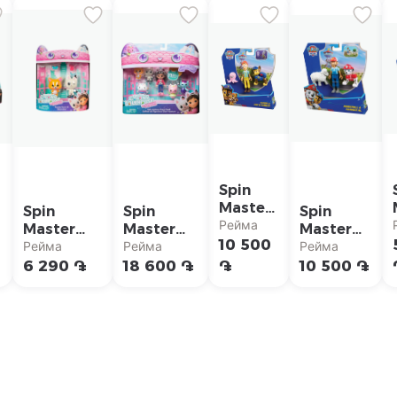
Spin
Master
Spin
Spin
Spin
Набор
Рейма
Master
Master
Master
фигурок
10 500
Набор
Набор
Набор
Рейма
Рейма
Рейма
Paw
фигурок
фигурок
фигурок
6 290 ֏
18 600 ֏
֏
10 500 ֏
Patrol
Gabby's
Gabby's
Paw
"Чейс"
e
Dollhouse
Dollhouse
Patrol
"Панда и
"Cat
"Маршал"
Леопольд"
Venture
Crew
Pack"