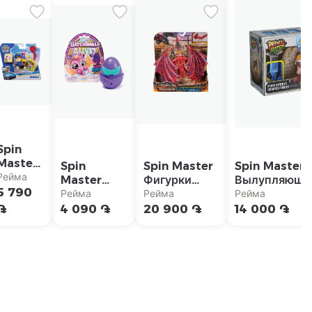
Spin
Master
Spin
Spin Master
Spin Master
Фигурка
Рейма
Master
Фигурки
Вылупляющи
Paw
5 790
Фигурка
Dreamworks
гибридный
Рейма
Рейма
Рейма
Patrol
Hatchimals
Dragons
динозавр Pri
֏
4 090 ֏
20 900 ֏
14 000 ֏
"Action
Alive
"Дракон
Hatch
Pups"
"Неоновая
Кошмар и
радуга"
Снотлут"