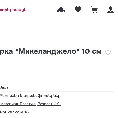
նտրել հասցե
рка "Микеланджело" 10 см
Jada
Հերոսներ և տրանսֆորմերներ
Материал: Пластик ; Возраст: 8Y+
RM-253283002