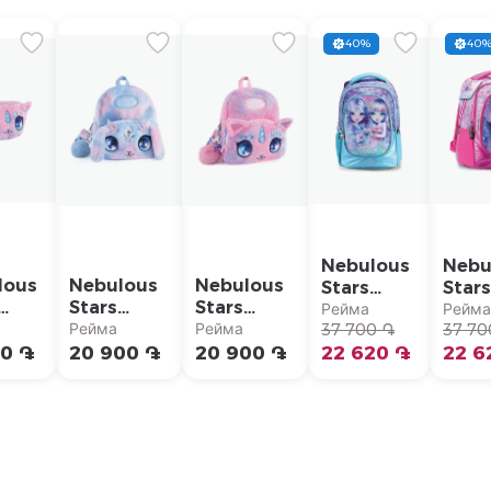
40%
40
Nebulous
Nebu
lous
Nebulous
Nebulous
Stars
Stars
Stars
Stars
Школьный
Школ
Рейма
Рейм
евая
Плюшевый
Плюшевый
Рейма
Рейма
рюкзак
37 700 ֏
рюкз
37 70
ная
рюкзак
рюкзак
00 ֏
20 900 ֏
20 900 ֏
для
22 620 ֏
для
22 6
а
Nebulous
Nebulous
девочек
дево
Stars "Air"
Stars
Nebulous
Nebu
"Stella"
Stars
Stars
"Isadora"
"Nebu