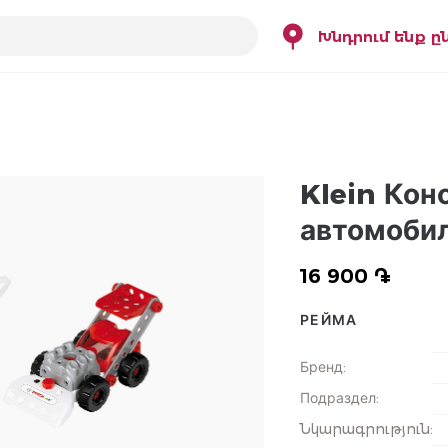
Խնդրում ենք ը
Klein Кон
автомоби
16 900 ֏
РЕЙМА
Бренд
:
Подраздел
:
Նկարագրություն
: