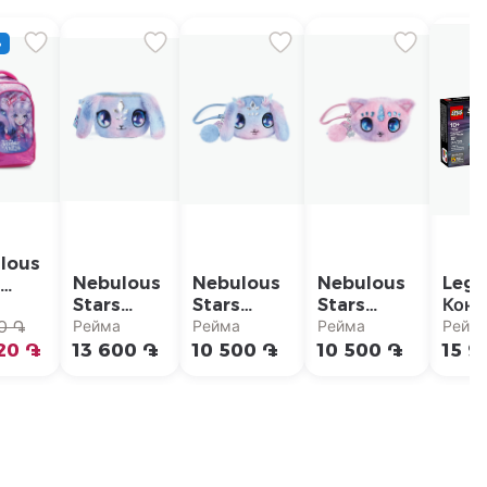
%
lous
Nebulous
Nebulous
Nebulous
Lego
Stars
Stars
Stars
Конс
ьный
а
Плюшевая
Плюшевый
Плюшевый
Spe
Рейма
Рейма
Рейма
Рейм
ак
0 ֏
поясная
кошелек
кошелек
Cha
20 ֏
13 600 ֏
10 500 ֏
10 500 ֏
15 9
сумка
для монет
для монет
"Гон
чек
Nebulous
Nebulous
авто
lous
Stars "Air"
Stars
F1
"Stella"
ACA
lia"
LEG