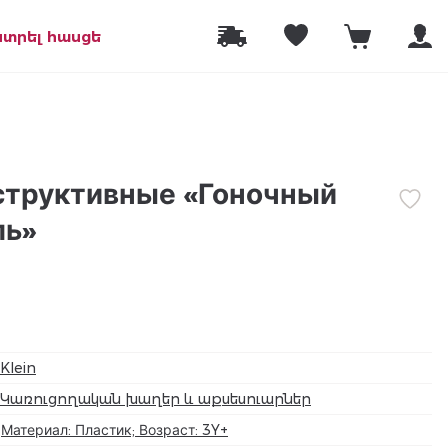
նտրել հասցե
структивные «Гоночный
ль»
Klein
Կառուցողական խաղեր և աքսեսուարներ
Материал: Пластик; Возраст: 3Y+