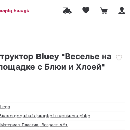
նտրել հասցե
труктор Bluey "Веселье на
лощадке с Блюи и Хлоей"
Lego
Կառուցողական խաղեր և աքսեսուարներ
Материал: Пластик ; Возраст: 4Y+