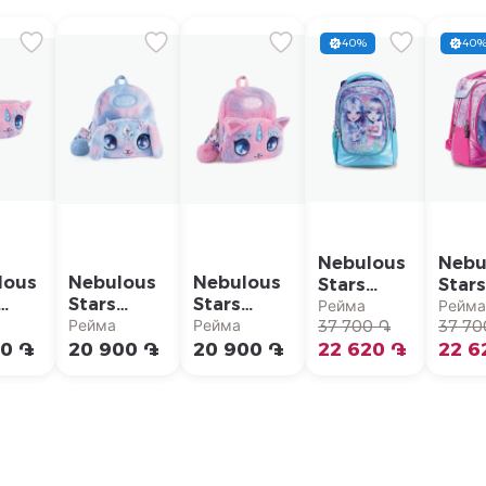
40%
40
Nebulous
Nebu
lous
Nebulous
Nebulous
Stars
Stars
Stars
Stars
Школьный
Школ
Рейма
Рейм
евая
Плюшевый
Плюшевый
Рейма
Рейма
рюкзак
37 700 ֏
рюкз
37 70
ная
рюкзак
рюкзак
00 ֏
20 900 ֏
20 900 ֏
для
22 620 ֏
для
22 6
а
Nebulous
Nebulous
девочек
дево
Stars "Air"
Stars
Nebulous
Nebu
"Stella"
Stars
Stars
"Isadora"
"Nebu