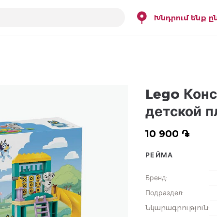
Խնդրում ենք ը
Lego Конс
детской п
10 900 ֏
РЕЙМА
Бренд
:
Подраздел
:
Նկարագրություն
: