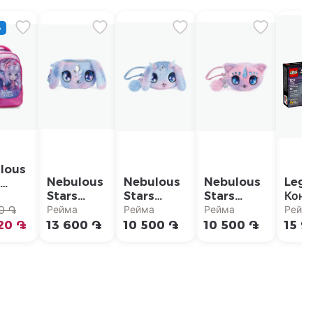
%
lous
Nebulous
Nebulous
Nebulous
Lego
Stars
Stars
Stars
Конс
ьный
а
Плюшевая
Плюшевый
Плюшевый
Spe
Рейма
Рейма
Рейма
Рейм
ак
0 ֏
поясная
кошелек
кошелек
Cha
20 ֏
13 600 ֏
10 500 ֏
10 500 ֏
15 9
сумка
для монет
для монет
"Гон
чек
Nebulous
Nebulous
авто
lous
Stars "Air"
Stars
F1
"Stella"
ACA
lia"
LEG