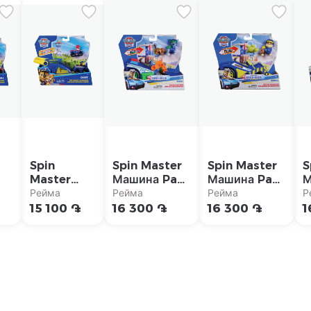
Spin
Spin Master
Spin Master
S
Master
Машина Paw
Машина Paw
М
Пусковая
patrol "Рокки
patrol "Раббл
p
Рейма
Рейма
Рейма
Р
а
установка
поисково-
поисково-
п
15 100 ֏
16 300 ֏
16 300 ֏
1
Paw Patrol
спасательной
спасательной
с
ми
с
операции"
операции"
о
ol
машинками
"
Чейза и
Райдера