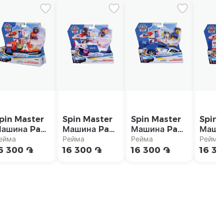
pin Master
Spin Master
Spin Master
Spin 
ашина Paw
Машина Paw
Машина Paw
Маши
atrol "Зума
patrol "Скай
patrol "Чейс
patro
ейма
Рейма
Рейма
Рейма
оисково-
поисково-
поисково-
"Мар
6 300 ֏
16 300 ֏
16 300 ֏
16 3
пасательной
спасательной
спасательной
поиск
перации"
операции"
операции"
спаса
опера