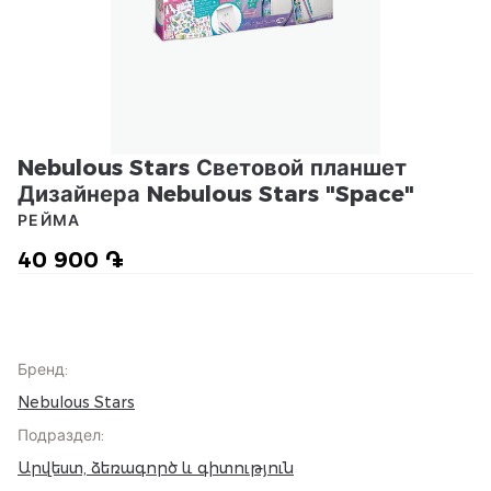
Nebulous Stars Световой планшет
Дизайнера Nebulous Stars "Space"
РЕЙМА
40 900 ֏
Бренд
:
Nebulous Stars
Подраздел
:
Արվեստ, ձեռագործ և գիտություն