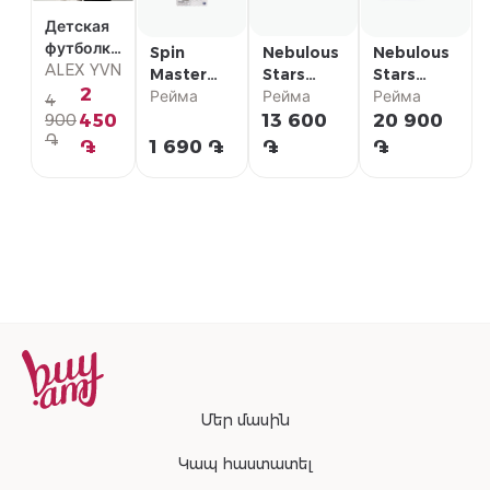
Детская
футболка
Spin
Nebulous
Nebulous
с
ALEX YVN
Master
Stars
Stars
коротким
2
Скейтборд
Рейма
Плюшевая
Рейма
Плюшевый
Рейма
4
рукавом
96 мм
поясная
рюкзак
450
13 600
20 900
900
֏
сумка
Nebulous
֏
1 690 ֏
֏
֏
Stars "Air"
Մեր մասին
Կապ հաստատել