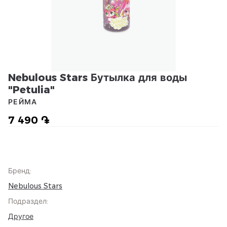
Nebulous Stars Бутылка для воды
"Petulia"
РЕЙМА
7 490 ֏
Бренд
:
Nebulous Stars
Подраздел
:
Другое