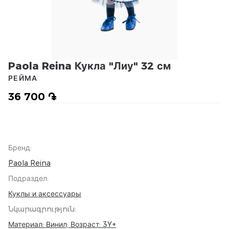
Paola Reina Кукла "Лиу" 32 см
РЕЙМА
36 700 ֏
Бренд
:
Paola Reina
Подраздел
:
Куклы и аксессуары
Նկարագրություն
:
Материал: Винил; Возраст: 3Y+