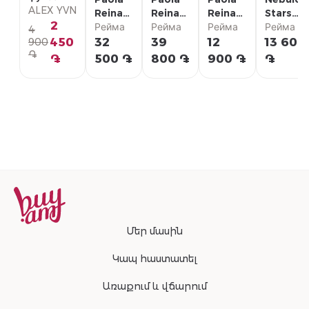
с
ALEX YVN
Reina
Reina
Reina
Stars
коротким
2
Кукла
Рейма
Кукла
Рейма
Одежда
Рейма
Плюшев
Рейма
4
рукавом
"Кэрол"
"Кэрол"
для
поясная
450
32
39
12
13 600
900
֏
32 см
32 см
куклы
сумка
֏
500 ֏
800 ֏
900 ֏
֏
Մեր մասին
Կապ հաստատել
Առաքում և վճարում