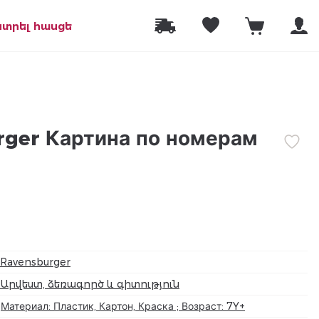
նտրել հասցե
rger Картина по номерам
Ravensburger
Արվեստ, ձեռագործ և գիտություն
Материал: Пластик, Картон, Краска ; Возраст: 7Y+