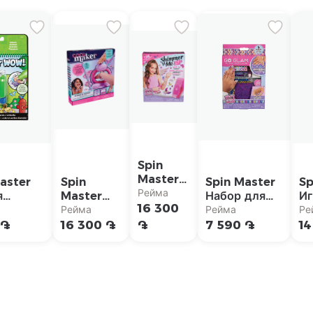
Spin
Master
aster
Spin
Spin Master
Sp
Тату-
Рейма
я
Master
Набор для
Иг
машинка
16 300
ска
Набор
наращивания
на
Рейма
Рейма
Ре
для
sa&Doug
создания
ногтей
Me
 ֏
16 300 ֏
֏
7 590 ֏
14
девочек
r WOW:
браслетов
фольгой
"Р
ные"
цв