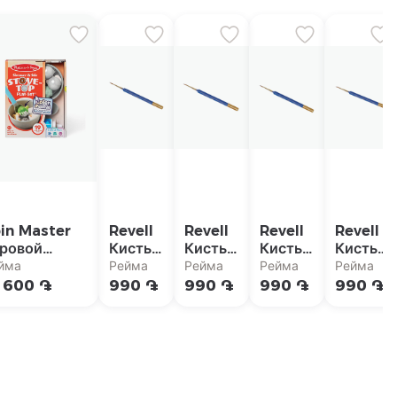
in Master
Revell
Revell
Revell
Revell
ровой
Кисть
Кисть
Кисть
Кисть
бор
"Painta
"Painta
"Painta
"Painta
йма
Рейма
Рейма
Рейма
Рейма
lissa&Doug
Luxus"
Luxus"
Luxus"
Luxus"
 600 ֏
990 ֏
990 ֏
990 ֏
990 ֏
аскрытие
3
2
1
0/0
ета"