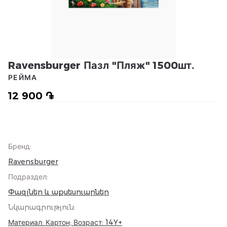
Ravensburger Пазл "Пляж" 1500шт.
РЕЙМА
12 900 ֏
Бренд
:
Ravensburger
Подраздел
:
Փազլներ և աքսեսուարներ
Նկարագրություն
:
Материал: Картон; Возраст: 14Y+