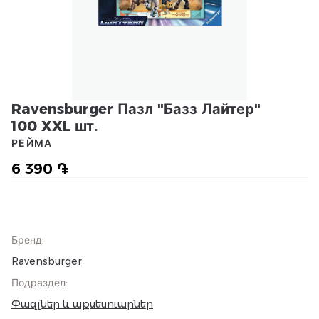
Ravensburger Пазл "Базз Лайтер"
100 XXL шт.
РЕЙМА
6 390 ֏
Бренд
:
Ravensburger
Подраздел
:
Փազլներ և աքսեսուարներ