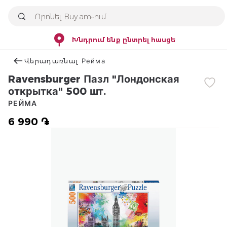
Խնդրում ենք ընտրել հասցե
Վերադառնալ Рейма
Ravensburger Пазл "Лондонская
открытка" 500 шт.
РЕЙМА
6 990 ֏