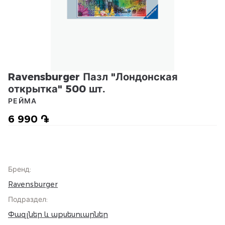
Ravensburger Пазл "Лондонская
открытка" 500 шт.
РЕЙМА
6 990 ֏
Бренд
:
Ravensburger
Подраздел
:
Փազլներ և աքսեսուարներ