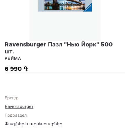
Ravensburger Пазл "Нью Йорк" 500
шт.
РЕЙМА
6 990 ֏
Бренд
:
Ravensburger
Подраздел
:
Փազլներ և աքսեսուարներ