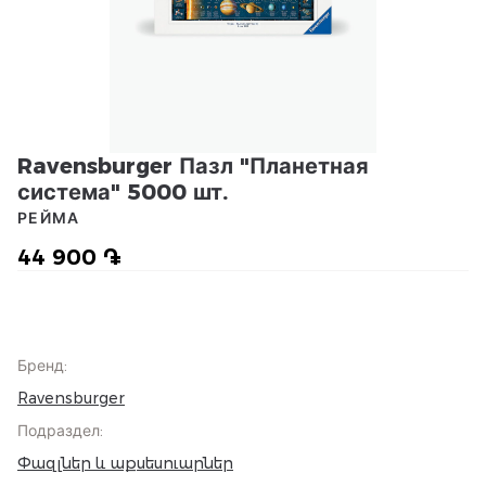
Ravensburger Пазл "Планетная
система" 5000 шт.
РЕЙМА
44 900 ֏
Бренд
:
Ravensburger
Подраздел
:
Փազլներ և աքսեսուարներ