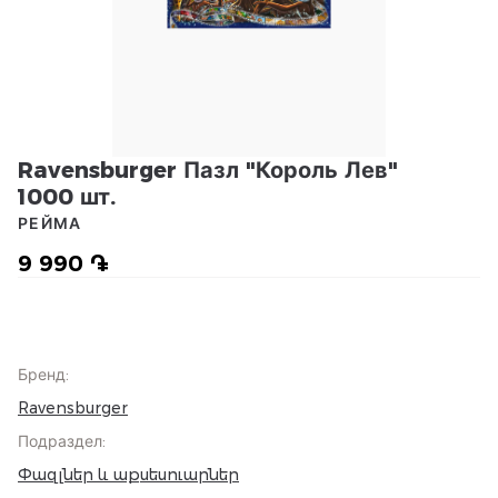
Ravensburger Пазл "Король Лев"
1000 шт.
РЕЙМА
9 990 ֏
Бренд
:
Ravensburger
Подраздел
:
Փազլներ և աքսեսուարներ