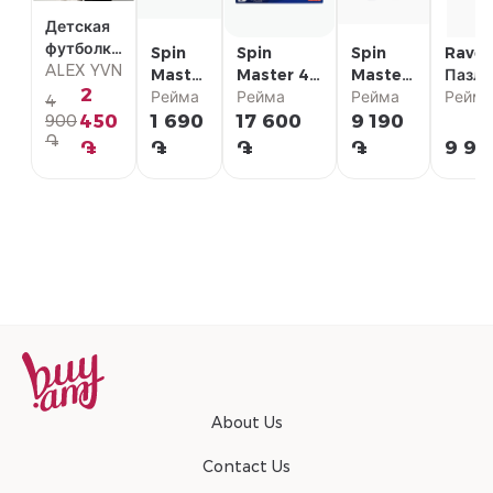
Детская
футболка
Spin
Spin
Spin
Raven
с
ALEX YVN
Master
Master 4D
Master
Пазл
коротким
2
Пазл
Рейма
пазл
Рейма
4D пазл
Рейма
"Мюнх
Рейм
4
рукавом
Paw
Marvel
Harry
1000ш
450
1 690
17 600
9 190
900
֏
Patrol
studio
Potter
֏
֏
֏
֏
9 99
48 шт
"Шлем
"Гарри
Железного
Поттер"
Человека"
About Us
Contact Us