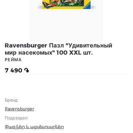
Ravensburger Пазл "Удивительный
мир насекомых" 100 XXL шт.
РЕЙМА
7 490 ֏
Бренд
:
Ravensburger
Подраздел
:
Փազլներ և աքսեսուարներ