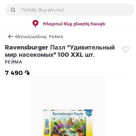
Խնդրում ենք ընտրել հասցե
Վերադառնալ Рейма
Ravensburger Пазл "Удивительный
мир насекомых" 100 XXL шт.
РЕЙМА
7 490 ֏