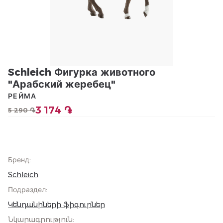
Schleich Фигурка животного
"Арабский жеребец"
РЕЙМА
3 174 ֏
5 290 ֏
Бренд
:
Schleich
Подраздел
:
Կենդանիների ֆիգուրներ
Նկարագրություն
: