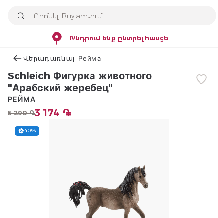
Խնդրում ենք ընտրել հասցե
Վերադառնալ Рейма
Schleich Фигурка животного
"Арабский жеребец"
РЕЙМА
3 174 ֏
5 290 ֏
40%