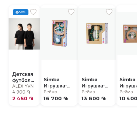
50%
Детская
Simba
Simba
Simba
футболка
Игрушка-
Игрушка-
Игруш
с
ALEX YVN
погремушка
погремушка
для
Рейма
Рейма
Рейма
коротким
4 900 ֏
развит
рукавом
2 450 ֏
16 700 ֏
13 600 ֏
10 40
мотор