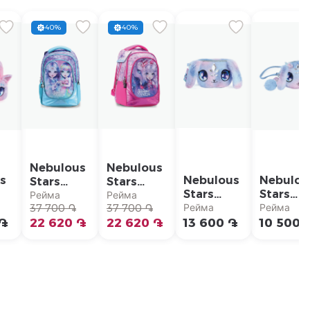
40%
40%
Nebulous
Nebulous
s
Nebulous
Nebulou
Stars
Stars
Stars
Stars
Школьный
Школьный
Рейма
Рейма
ый
Плюшевая
Плюшев
Рейма
Рейма
рюкзак
37 700 ֏
рюкзак
37 700 ֏
поясная
кошелек
 ֏
для
22 620 ֏
для
22 620 ֏
13 600 ֏
10 500 
s
сумка
для мон
девочек
девочек
Nebulou
Nebulous
Nebulous
Stars "Ai
Stars
Stars
"Isadora"
"Nebulia"