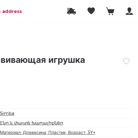
n address
звивающая игрушка
Simba
Էկո և փայտե խաղալիքներ
Материал: Древесина, Пластик; Возраст: 3Y+