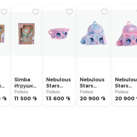
Simba
Nebulous
Nebulous
Nebulou
ка
Игрушка
Stars
Stars
Stars
для
Плюшевая
Плюшевый
Плюшев
Рейма
Рейма
Рейма
Рейма
ия
развития
поясная
рюкзак
рюкзак
0 ֏
11 500 ֏
13 600 ֏
20 900 ֏
20 900
ики
моторики
сумка
Nebulous
Nebulou
Stars "Air"
Stars
"Stella"