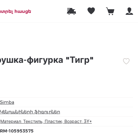
նտրել հասցե
ушка-фигурка "Тигр"
Simba
Կենդանիների ֆիգուրներ
Материал: Текстиль, Пластик; Возраст: 3Y+
RM-105953575