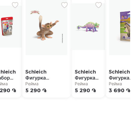
hleich
Schleich
Schleich
Schleich
абор
Фигурка
Фигурка
Фигурка
игурок
животного
животного
животног
йма
Рейма
Рейма
Рейма
Выпечка
"Фицджеральдо,
"Каспар,
"Коллекц
 290 ֏
5 290 ֏
5 290 ֏
3 690 ֏
осле
тарсиер"
хамелеон
жеребено
беда"
в
Делила"
радужных
цветах"