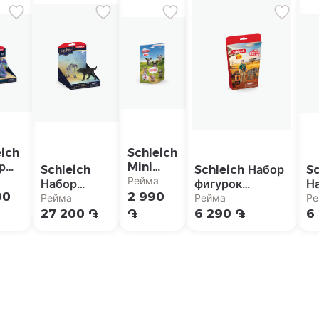
eich
Schleich
р
Mini
Schleich
Schleich Набор
Sc
рок
Mates
а
Рейма
Набор
фигурок
Н
ами"
Blind
00
2 990
фигурок
"Исследователь
ф
Рейма
Рейма
Ре
Bag
"Оборотень
на экскурсии"
"
27 200 ֏
֏
6 290 ֏
6
против
п
Анимага"
о