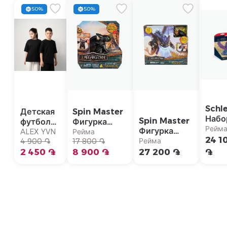
50%
50%
Schl
Детская
Spin Master
Набо
Spin Master
футболка
Фигурка
фигу
Рейм
Фигурка
с
Dreamworks
ALEX YVN
Рейма
"Окк
24 1
Dreamworks
Рейма
коротким
4 900 ֏
Dragons
17 800 ֏
Dragons
рукавом
2 450 ֏
"Беззубик"
8 900 ֏
27 200 ֏
֏
"Беззубик"