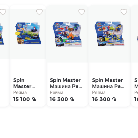
Spin
Spin Master
Spin Master
S
Master
Машина Paw
Машина Paw
М
Пусковая
patrol "Рокки
patrol "Раббл
p
Рейма
Рейма
Рейма
Р
а
установка
поисково-
поисково-
п
15 100 ֏
16 300 ֏
16 300 ֏
1
Paw Patrol
спасательной
спасательной
с
ми
с
операции"
операции"
о
ol
машинками
"
Чейза и
Райдера