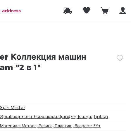
n address
er Коллекция машин
am "2 в 1"
Spin Master
Տրանսպորտ և հեռակառավարվող խաղալիքներ
Материал: Металл, Резина, Пластик ; Возраст: 3Y+