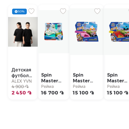
50%
Детская
Spin
Spin
Spin
футболка
Master
Master
Master
с
ALEX YVN
Фигурки
Пусковая
Пусковая
Рейма
Рейма
Рейма
коротким
4 900 ֏
Paw
установка
установк
рукавом
2 450 ֏
16 700 ֏
15 100 ֏
15 100 ֏
Patrol
с
с
"Снегоход
машинками
машинка
Эвереста
Paw Patrol
Paw Patr
Делюкс"
"Скай"
"Маршал