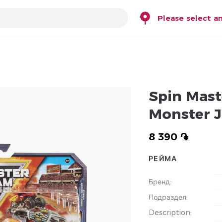
Please select a
Spin Mast
Monster J
8 390 ֏
РЕЙМА
Бренд
:
Подраздел
:
Description
: