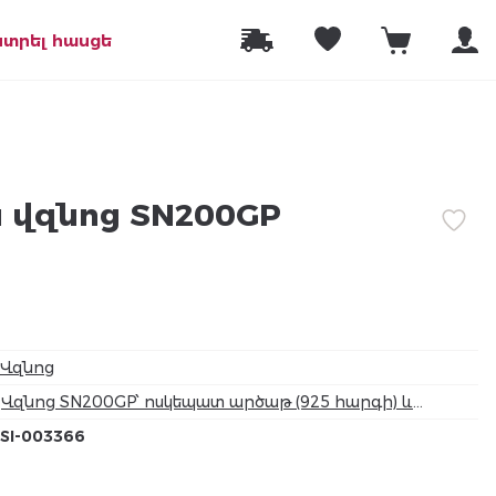
նտրել հասցե
 վզնոց SN200GP
Վզնոց
Վզնոց SN200GP՝ ոսկեպատ արծաթ (925 հարգի) և
բնական սաթ, Քաշ՝ 4.60 գր.
SI-003366