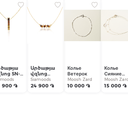
րծաթյա
Արծաթյա
Колье
Колье
նոց SN-
վզնոց
Ветерок
Сияние
P487GP
SN199GP
Садафа
amoods
Siamoods
Moosh Zard
Moosh Zar
 900 ֏
24 900 ֏
10 000 ֏
15 000 ֏