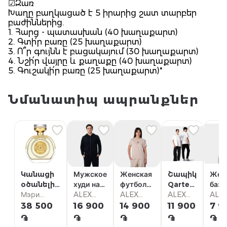
☑Զառ
Խաղը բաղկացած է 5 իրարից շատ տարբեր
բաժիններից.
1. Հարց - պատասխան (40 խաղաքարտ)
2. Գտի՛ր բառը (25 խաղաքարտ)
3. Ո՞ր գույնն է բացակայում (30 խաղաքարտ)
4. Նշի՛ր վայրը և քաղաքը (40 խաղաքարտ)
5. Գուշակի՛ր բառը (25 խաղաքարտ)"
Նմանատիպ ապրանքներ
Կանացի
Мужское
Женская
Շապիկ
Жен
օծանելիք
худи на
футболка
Qartez
базо
Guess
Мэри
молнии
ALEX
Ararat
ALEX
Unisex
ALEX
футб
ALE
Bella Vita
Парфюм
YVN
Golf
YVN
YVN
YVN
38 500
16 900
14 900
11 900
7 9
Eau De
Club,
֏
֏
֏
֏
֏
Parfum
2005