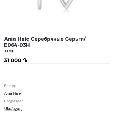
Ania Haie Серебряные Серьги/
E064-03H
TIME
31 000 ֏
Бренд
:
Ania Haie
Подраздел
:
Ականջօղ