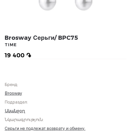
Brosway Серьги/ BPC75
TIME
19 400 ֏
Бренд
:
Brosway
Подраздел
:
Ականջօղ
Նկարագրություն
:
Серьги не подлежат возврату и обмену.