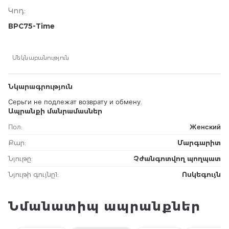
Կոդ
:
BPC75-Time
Մեկնաբանություն
Նկարագրություն
Серьги не подлежат возврату и обмену.
Ապրանքի մանրամասներ
Пол
:
Женский
Քար
:
Մարգարիտ
Նյութը
:
Չժանգոտվող պողպատ
Նյութի գույնը1
:
Ոսկեգույն
Նմանատիպ ապրանքներ