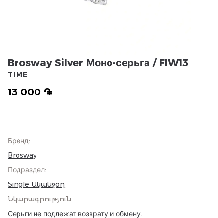
Brosway Silver Моно-серьга / FIW13
TIME
13 000 ֏
Бренд
:
Brosway
Подраздел
:
Single Ականջօղ
Նկարագրություն
:
Серьги не подлежат возврату и обмену.