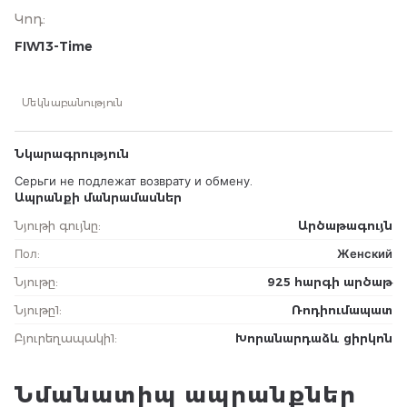
Կոդ
:
FIW13-Time
Մեկնաբանություն
Նկարագրություն
Серьги не подлежат возврату и обмену.
Ապրանքի մանրամասներ
Նյութի գույնը
:
Արծաթագույն
Пол
:
Женский
Նյութը
:
925 հարգի արծաթ
Նյութը1
:
Ռոդիումապատ
Բյուրեղապակի1
:
Խորանարդաձև ցիրկոն
Նմանատիպ ապրանքներ