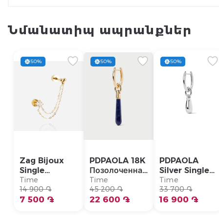
Նմանատիպ ապրանքներ
50%
50%
50%
Zag Bijoux
PDPAOLA 18K
PDPAOLA
Single
Позолоченная
Silver Single
Earring/
Серебряная
Earring/
Time
Time
Time
SLA22993-
14 900 ֏
Моно-серьга/
45 200 ֏
PG02-092-U
33 700 ֏
01WHT
7 500 ֏
PG01-336-U
22 600 ֏
16 900 ֏