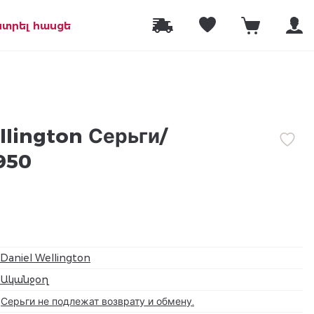
նտրել հասցե
llington Серьги/
950
Daniel Wellington
Ականջօղ
Серьги не подлежат возврату и обмену.