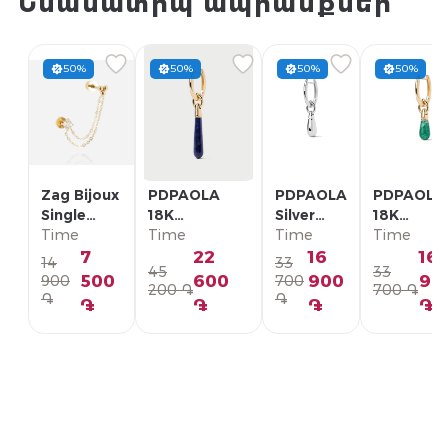
Նմանատիպ ապրանքներ
50%
50%
50%
50%
Zag Bijoux
PDPAOLA
PDPAOLA
PDPAOLA
Single
18K
Silver
18K
Earring/
Time
Позолоченная
Time
Single
Time
Позолоче
Time
SLA22993-
Серебряная
Earring/
Серебрян
7
22
16
16
14
33
45
33
01WHT
Моно-серьга/
PG02-
Моно-серь
500
600
900
90
900
700
200 ֏
700 ֏
PG01-336-U
092-U
PG01-094
֏
֏
֏
֏
֏
֏