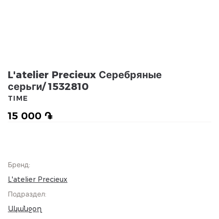
L'atelier Precieux Серебряные
серьги/ 1532810
TIME
15 000 ֏
Бренд
:
L'atelier Precieux
Подраздел
:
Ականջօղ