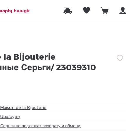
նտրել հասցե
la Bijouterie
ные Серьги/ 23039310
Maison de la Bijouterie
Ականջօղ
Серьги не подлежат возврату и обмену.