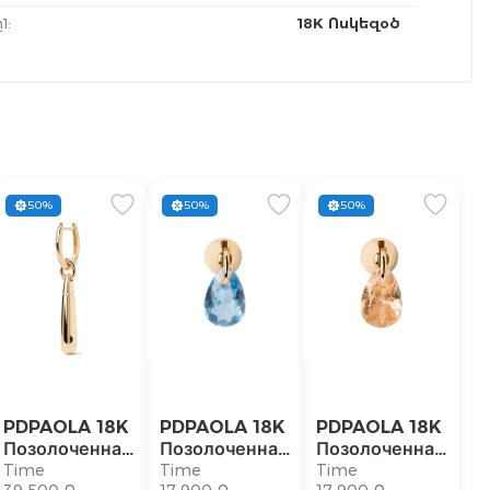
1
:
18K Ոսկեզօծ
50%
50%
50%
PDPAOLA 18K
PDPAOLA 18K
PDPAOLA 18K
Позолоченная
Позолоченная
Позолоченная
Серебряная
Серебряная
Серебряная
Time
Time
Time