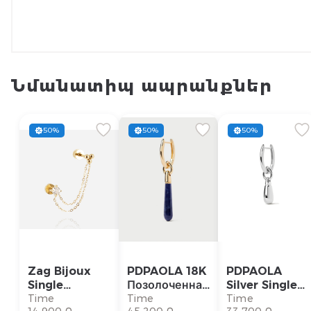
Նմանատիպ ապրանքներ
50%
50%
50%
Zag Bijoux
PDPAOLA 18K
PDPAOLA
Single
Позолоченная
Silver Single
Earring/
Серебряная
Earring/
Time
Time
Time