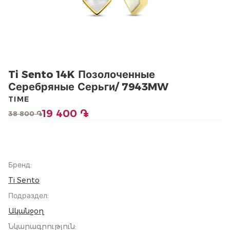
Ti Sento 14K Позолоченные
Серебряные Серьги/ 7943MW
TIME
19 400 ֏
38 800 ֏
Бренд
:
Ti Sento
Подраздел
:
Ականջօղ
Նկարագրություն
: