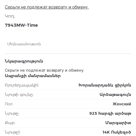
Серьги не подлежат возврату и обмену.
Կոդ
:
7943MW-Time
Մեկնաբանություն
Նկարագրություն
Серьги не подлежат возврату и обмену.
Ապրանքի մանրամասներ
Բյուրեղապակի1
:
Խորանարդաձև ցիրկոն
Նյութի գույնը
:
Արծաթագույն
Пол
:
Женский
Նյութը
:
925 հարգի արծաթ
Քար
:
Մարգարիտ
Նյութը1
:
14K Ոսկեզօծ