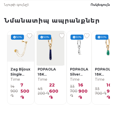
Նյութի գույնը1
:
Ոսկեգույն
Նմանատիպ ապրանքներ
50%
50%
50%
50%
Zag Bijoux
PDPAOLA
PDPAOLA
PDPAOLA
Single
18K
Silver
18K
Earring/
Time
Позолоченная
Time
Single
Time
Позолоче
Time
SLA22993-
Серебряная
Earring/
Серебрян
7
22
16
16
14
33
45
33
01WHT
Моно-серьга/
PG02-
Моно-серь
500
600
900
90
900
700
200 ֏
700 ֏
PG01-336-U
092-U
PG01-094
֏
֏
֏
֏
֏
֏