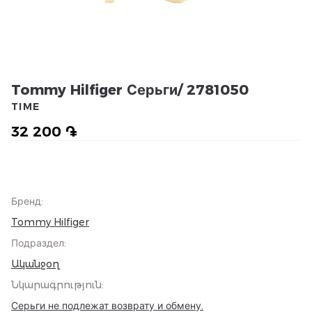
Tommy Hilfiger Серьги/ 2781050
TIME
32 200 ֏
Бренд
:
Tommy Hilfiger
Подраздел
:
Ականջօղ
Նկարագրություն
:
Серьги не подлежат возврату и обмену.