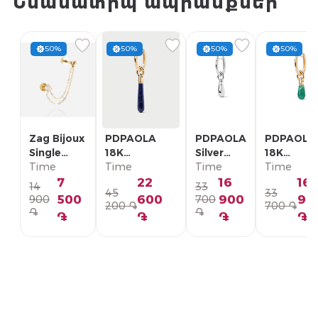
Նմանատիպ ապրանքներ
50%
50%
50%
50%
Zag Bijoux
PDPAOLA
PDPAOLA
PDPAOLA
Single
18K
Silver
18K
Earring/
Time
Позолоченная
Time
Single
Time
Позолоче
Time
SLA22993-
Серебряная
Earring/
Серебрян
7
22
16
16
14
33
45
33
01WHT
Моно-серьга/
PG02-
Моно-серь
500
600
900
90
900
700
200 ֏
700 ֏
PG01-336-U
092-U
PG01-094
֏
֏
֏
֏
֏
֏