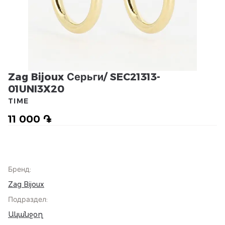
Zag Bijoux Серьги/ SEC21313-
01UNI3X20
TIME
11 000 ֏
Бренд
:
Zag Bijoux
Подраздел
:
Ականջօղ