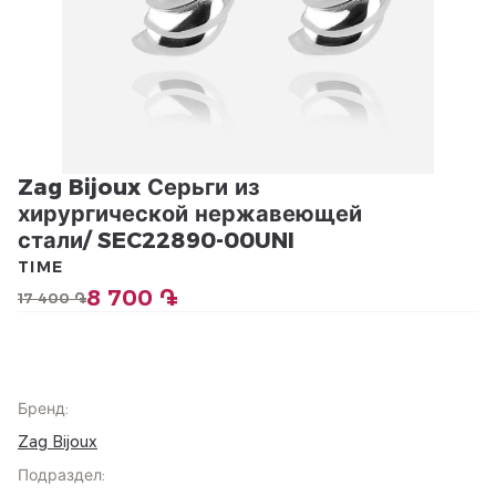
Zag Bijoux Серьги из
хирургической нержавеющей
стали/ SEC22890-00UNI
TIME
8 700 ֏
17 400 ֏
Бренд
:
Zag Bijoux
Подраздел
: