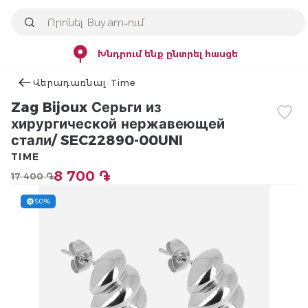
Խնդրում ենք ընտրել հասցե
Վերադառնալ Time
Zag Bijoux Серьги из
хирургической нержавеющей
стали/ SEC22890-00UNI
TIME
8 700 ֏
17 400 ֏
50%