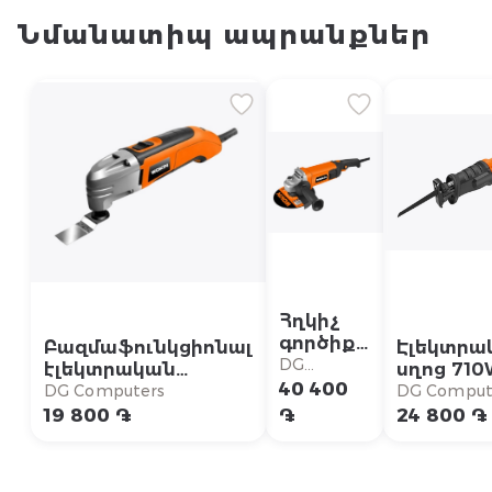
Նմանատիպ ապրանքներ
Հղկիչ
գործիք
Բազմաֆունկցիոնալ
Էլեկտրա
784818
DG
էլեկտրական
սղոց 71
Wokin
Computers
40 400
գործիք 783403
789271 23
DG Computers
DG Comput
230VAC,
Wokin 230-240V,
240V,
19 800 ֏
֏
24 800 ֏
2000W,
50Hz, 300W PRO
50/60Hz, 
180մմ
2800