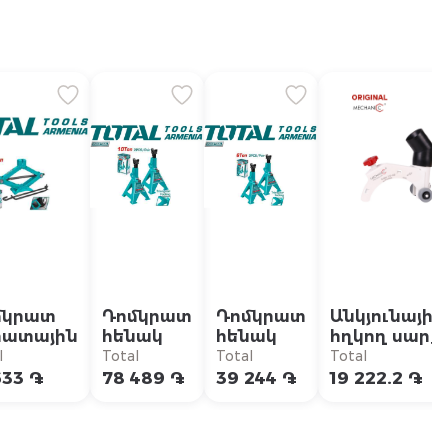
մկրատ
Դոմկրատ
Դոմկրատ
Անկյունային
րատային
հենակ
հենակ
հղկող սարք
մեխանիկակ
l
Total
Total
Total
գլխադիր 115
633 ֏
78 489 ֏
39 244 ֏
19 222.2 ֏
125մմ Mechan
Roller
70115429023