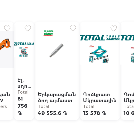
Էլ.
սղոց
20 Վ
Total
կան
Երկարացման
Դոմկրատ
Դո
81
0W
ձող ալմաստե
Մկրատային
Մկ
756
0-
թագագլխիկի
ers
Total
Total
Tota
համար Distar
֏
49 555.6 ֏
13 578 ֏
10 
0-
L200 1 1/4 - 7
/ր, 20մմ
UNC (31.75 մմ)
AL 310456