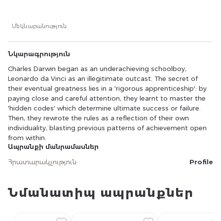
they learnt to master the 'hidden codes' which
determine ultimate success or failure. Then, they rewrote
the rules as a reflection of their own individuality, blasting
Մեկնաբանություն
previous patterns of achievement open from within.
Նկարագրություն
Charles Darwin began as an underachieving schoolboy,
Leonardo da Vinci as an illegitimate outcast. The secret of
their eventual greatness lies in a 'rigorous apprenticeship': by
paying close and careful attention, they learnt to master the
'hidden codes' which determine ultimate success or failure.
Then, they rewrote the rules as a reflection of their own
individuality, blasting previous patterns of achievement open
from within.
Ապրանքի մանրամասներ
Հրատարակչություն
:
Profile
Նմանատիպ ապրանքներ