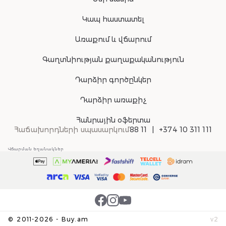
Կապ հաստատել
Առաքում և վճարում
Գաղտնիության քաղաքականություն
Դարձիր գործընկեր
Դարձիր առաքիչ
Հանրային օֆերտա
Հաճախորդների սպասարկում
88 11
+374 10 311 111
Վճարման եղանակներ
©
2011-
2026
-
Buy.am
v
2