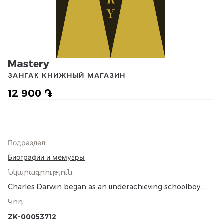
Mastery
ЗАНГАК КНИЖНЫЙ МАГАЗИН
12 900 ֏
Подраздел
:
Биографии и мемуары
Նկարագրություն
:
Charles Darwin began as an underachieving schoolboy,
Leonardo da Vinci as an illegitimate outcast. The secret of
Կոդ
:
their eventual greatness lies in a 'rigorous
apprenticeship': by paying close and careful attention,
ZK-00053712