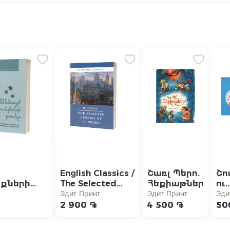
English Classics /
Շառլ Պերո.
Շո
քների
The Selected
Հեքիաթներ
ու
} /
Stories of
կա
Эдит Принт
Эдит Принт
Эди
 Խշշացող
O.Henry / Օ.
При
2 900 ֏
4 500 ֏
50
րում»
Հենրի. Ընտիր
արհային
պատմվածքներ