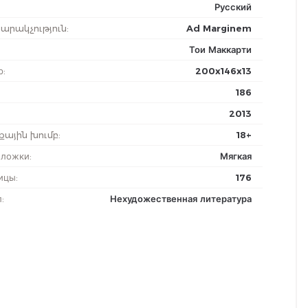
Русский
արակչություն
:
Ad Marginem
Тои Маккарти
р
:
200x146x13
186
2013
քային խումբ
:
18+
бложки
:
Мягкая
ицы
:
176
л
:
Нехудожественная литература