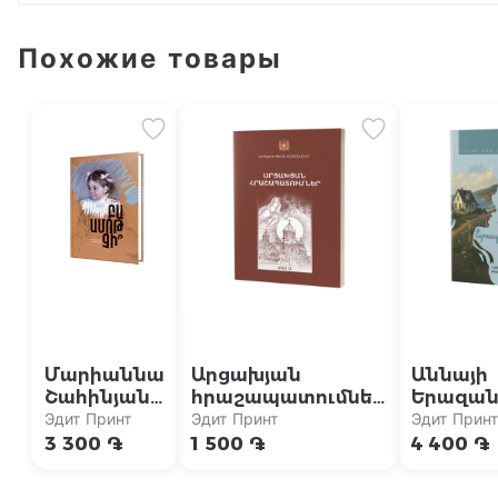
Похожие товары
Մարիաննա
Արցախյան
Աննայի
Շահինյան /
հրաշապատումներ
Երազան
Բա ամոթ
/ Մաս Ա (Արցախի
տունը {5
Эдит Принт
Эдит Принт
Эдит Принт
չի՞
թեմի
«Աննան
3 300 ֏
1 500 ֏
4 400 ֏
մատենաշար)
բարդինե
համաշխ