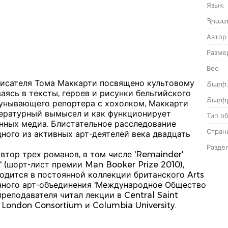
Язык
:
Հրատ
Автор
:
Разме
Вес
:
писателя Тома Маккарти посвящено культовому
Տարի
:
аясь в тексты, героев и рисунки бельгийского
Տարի
еунывающего репортера с хохолком, Маккарти
итературный вымысел и как функционирует
Тип о
нных медиа. Блистательное расследование
Стран
дного из активных арт-деятелей века двадцать
Разде
Автор трех романов, в том числе 'Remainder'
С' (шорт-лист премии Man Booker Prize 2010),
ходится в постоянной коллекции британского Arts
нного арт-объединения 'Международное Общество
преподавателя читал лекции в Central Saint
t, London Consortium и Columbia University.