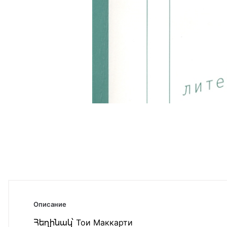
Описание
Հեղինակ՝ Тои Маккарти