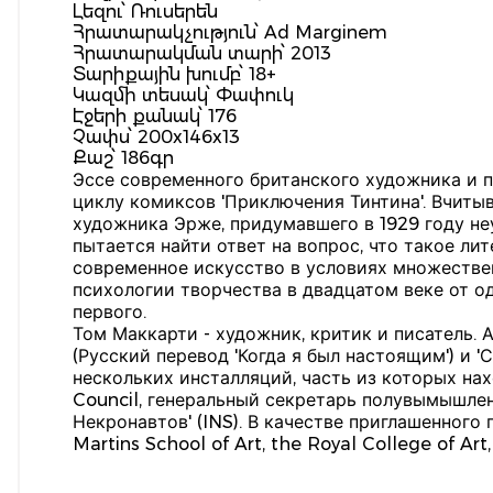
Լեզու՝ Ռուսերեն
Հրատարակչություն՝ Ad Marginem
Հրատարակման տարի՝ 2013
Տարիքային խումբ՝ 18+
Կազմի տեսակ՝ Փափուկ
Էջերի քանակ՝ 176
Չափս՝ 200x146x13
Քաշ՝ 186գր
Эссе современного британского художника и 
циклу комиксов 'Приключения Тинтина'. Вчитыв
художника Эрже, придумавшего в 1929 году н
пытается найти ответ на вопрос, что такое л
современное искусство в условиях множестве
психологии творчества в двадцатом веке от о
первого.
Том Маккарти - художник, критик и писатель. 
(Русский перевод 'Когда я был настоящим') и '
нескольких инсталляций, часть из которых на
Council, генеральный секретарь полувымышле
Некронавтов' (INS). В качестве приглашенного 
Martins School of Art, the Royal College of Ar