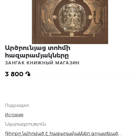
Արծրունյաց տոհմի
հազարամյակները
ЗАНГАК КНИЖНЫЙ МАГАЗИН
3 800 ֏
Подраздел
:
История
Նկարագրություն
:
Գիրքը նվիրված է հազարամյակներ գոյատեւած,
բազմաթիվ կայսրություններ վերապրած Արծրունյաց