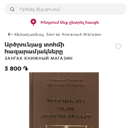
Խնդրում ենք ընտրել հասցե
Վերադառնալ Зангак Книжный Магазин
Արծրունյաց տոհմի
հազարամյակները
ЗАНГАК КНИЖНЫЙ МАГАЗИН
3 800 ֏