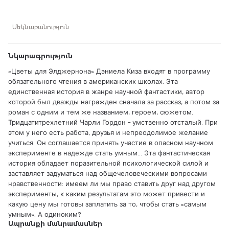
а потом за роман с одним и тем же названием, героем,
сюжетом. Тридцатитрехлетний Чарли Гордон – умственно
отсталый. При этом у него есть работа, друзья и
Մեկնաբանություն
непреодолимое желание учиться. Он соглашается принять
участие в опасном научном эксперименте в надежде стать
умным… Эта фантастическая история обладает
Նկարագրություն
поразительной психологической силой и заставляет
задуматься над общечеловеческими вопросами
«Цветы для Элджернона» Дэниела Киза входят в программу
нравственности: имеем ли мы право ставить друг над
обязательного чтения в американских школах. Эта
другом эксперименты, к каким результатам это может
единственная история в жанре научной фантастики, автор
привести и какую цену мы готовы заплатить за то, чтобы
которой был дважды награжден сначала за рассказ, а потом за
стать «самым умным». А одиноким?
роман с одним и тем же названием, героем, сюжетом.
Тридцатитрехлетний Чарли Гордон – умственно отсталый. При
этом у него есть работа, друзья и непреодолимое желание
учиться. Он соглашается принять участие в опасном научном
эксперименте в надежде стать умным… Эта фантастическая
история обладает поразительной психологической силой и
заставляет задуматься над общечеловеческими вопросами
нравственности: имеем ли мы право ставить друг над другом
эксперименты, к каким результатам это может привести и
какую цену мы готовы заплатить за то, чтобы стать «самым
умным». А одиноким?
Ապրանքի մանրամասներ