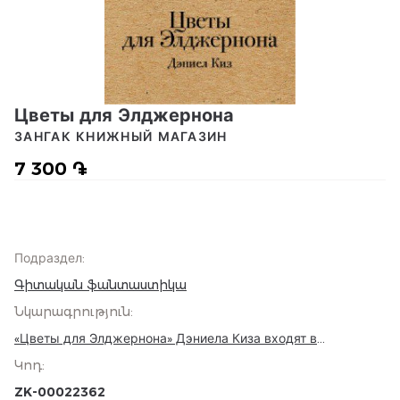
Цветы для Элджернона
ЗАНГАК КНИЖНЫЙ МАГАЗИН
7 300 ֏
Подраздел
:
Գիտական ֆանտաստիկա
Նկարագրություն
:
«Цветы для Элджернона» Дэниела Киза входят в
программу обязательного чтения в американских школах.
Կոդ
:
Эта единственная история в жанре научной фантастики,
автор которой был дважды награжден сначала за рассказ,
ZK-00022362