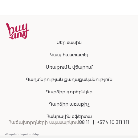
Մեր մասին
Կապ հաստատել
Առաքում և վճարում
Գաղտնիության քաղաքականություն
Դարձիր գործընկեր
Դարձիր առաքիչ
Հանրային օֆերտա
Հաճախորդների սպասարկում
88 11
+374 10 311 111
Վճարման եղանակներ