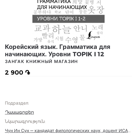
Корейский язык. Грамматика для
начинающих. Уровни TOPIK I 12
ЗАНГАК КНИЖНЫЙ МАГАЗИН
2 900 ֏
Подраздел
:
Դասագրքեր
Նկարագրություն
:
Чун Ин Сун — кандидат филологических наук, доцент ИСАА
МГУ, автор и составитель многочисленных корейских