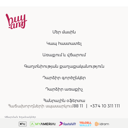
Մեր մասին
Կապ հաստատել
Առաքում և վճարում
Գաղտնիության քաղաքականություն
Դարձիր գործընկեր
Դարձիր առաքիչ
Հանրային օֆերտա
Հաճախորդների սպասարկում
88 11
+374 10 311 111
Վճարման եղանակներ