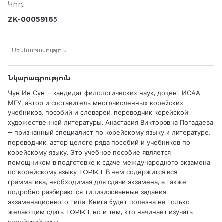
Կոդ
:
учебников, пособий и словарей, переводчик корейской
художественной литературы. Анастасия Викторовна
ZK-00059165
Погадаева — признанный специалист по корейскому языку
и литературе, переводчик, автор целого ряда пособий и
учебников по корейскому языку. Это учебное пособие
Մեկնաբանություն
является помощником в подготовке к сдаче
международного экзамена по корейскому языку TOPIK I.
В нем содержится вся грамматика, необходимая для сдачи
Նկարագրություն
экзамена, а также подробно разбираются типизированные
задания экзаменационного типа. Книга будет полезна не
Чун Ин Сун — кандидат филологических наук, доцент ИСАА
только желающим сдать TOPIK I, но и тем, кто начинает
МГУ, автор и составитель многочисленных корейских
изучать корейский язык.
учебников, пособий и словарей, переводчик корейской
художественной литературы. Анастасия Викторовна Погадаева
— признанный специалист по корейскому языку и литературе,
переводчик, автор целого ряда пособий и учебников по
корейскому языку. Это учебное пособие является
помощником в подготовке к сдаче международного экзамена
по корейскому языку TOPIK I. В нем содержится вся
грамматика, необходимая для сдачи экзамена, а также
подробно разбираются типизированные задания
экзаменационного типа. Книга будет полезна не только
желающим сдать TOPIK I, но и тем, кто начинает изучать
корейский язык.