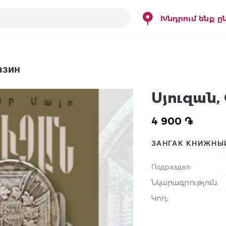
Խնդրում ենք ը
азин
Սյուզան,
4 900 ֏
ЗАНГАК КНИЖНЫ
Подраздел
:
Նկարագրություն
:
Կոդ
: