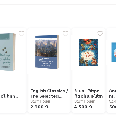
English Classics /
Շառլ Պերո.
Շո
քների
The Selected
Հեքիաթներ
ու
} /
Stories of
կա
Эдит Принт
Эдит Принт
Эди
 Խշշացող
O.Henry / Օ.
При
2 900 ֏
4 500 ֏
50
րում»
Հենրի. Ընտիր