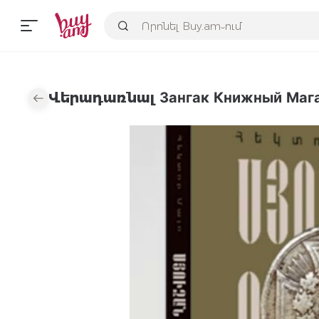
Վերադառնալ Зангак Книжный Маг