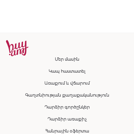
բեսթսելերի
շարունակությ
Մեր մասին
Կապ հաստատել
Առաքում և վճարում
Գաղտնիության քաղաքականություն
Դարձիր գործընկեր
Դարձիր առաքիչ
Հանրային օֆերտա