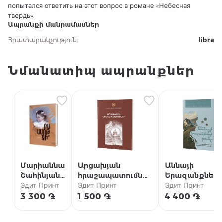
попытался ответить на этот вопрос в романе «Небесная
твердь».
Ապրանքի մանրամասներ
Հրատարակչություն
:
libra
Նմանատիպ ապրանքներ
Մարիաննա
Արցախյան
Աննայի
Շահինյան /
հրաշապատումներ
Երազանքներ
Բա ամոթ
Эдит Принт
/ Մաս Ա (Արցախի
Эдит Принт
տունը {5} /
Эдит Принт
չի՞
թեմի
«Աննան Խշշա
3 300 ֏
1 500 ֏
4 400 ֏
մատենաշար)
բարդիներում»
համաշխարհա