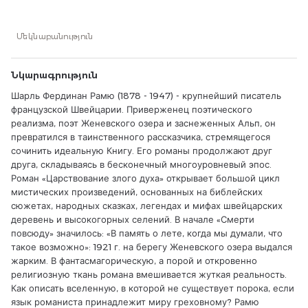
рассказчика, стремящегося сочинить идеальную Книгу. Его
романы продолжают друг друга, складываясь в
бесконечный многоуровневый эпос. Роман «Царствование
Մեկնաբանություն
злого духа» открывает большой цикл мистических
произведений, основанных на библейских сюжетах,
народных сказках, легендах и мифах швейцарских
Նկարագրություն
деревень и высокогорных селений. В начале «Смерти
повсюду» значилось: «В память о лете, когда мы думали,
Шарль Фердинан Рамю (1878 - 1947) - крупнейший писатель
что такое возможно»: 1921 г. на берегу Женевского озера
французской Швейцарии. Приверженец поэтического
выдался жарким. В фантасмагорическую, а порой и
реализма, поэт Женевского озера и заснеженных Альп, он
откровенно религиозную ткань романа вмешивается
превратился в таинственного рассказчика, стремящегося
жуткая реальность. Как описать вселенную, в которой не
существует порока, если язык романиста принадлежит
сочинить идеальную Книгу. Его романы продолжают друг
миру греховному? Рамю попытался ответить на этот
друга, складываясь в бесконечный многоуровневый эпос.
вопрос в романе «Небесная твердь».
Роман «Царствование злого духа» открывает большой цикл
мистических произведений, основанных на библейских
сюжетах, народных сказках, легендах и мифах швейцарских
деревень и высокогорных селений. В начале «Смерти
повсюду» значилось: «В память о лете, когда мы думали, что
такое возможно»: 1921 г. на берегу Женевского озера выдался
жарким. В фантасмагорическую, а порой и откровенно
религиозную ткань романа вмешивается жуткая реальность.
Как описать вселенную, в которой не существует порока, если
язык романиста принадлежит миру греховному? Рамю