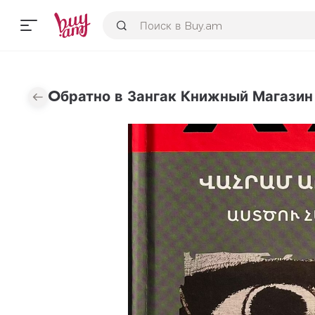
Օбратно в Зангак Книжный Магазин