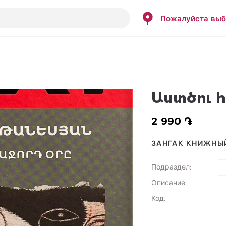
Пожалуйста выб
Աստծու 
2 990 ֏
ЗАНГАК КНИЖНЫ
Подраздел
:
Описание
:
Код
: