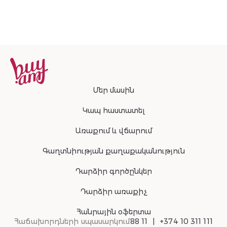
շարունակությ
Մեր մասին
Կապ հաստատել
Առաքում և վճարում
Գաղտնիության քաղաքականություն
Դարձիր գործընկեր
Դարձիր առաքիչ
Հանրային օֆերտա
Հաճախորդների սպասարկում
88 11
+374 10 311 111