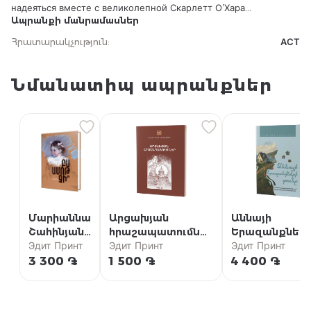
надеяться вместе с великолепной Скарлетт О’Хара...
Ապրանքի մանրամասներ
Հրատարակչություն
:
АСТ
Նմանատիպ ապրանքներ
Մարիաննա
Արցախյան
Աննայի
Շահինյան /
հրաշապատումներ
Երազանքներ
Բա ամոթ
Эдит Принт
/ Մաս Ա (Արցախի
Эдит Принт
տունը {5} /
Эдит Принт
չի՞
թեմի
«Աննան Խշշա
3 300 ֏
1 500 ֏
4 400 ֏
մատենաշար)
բարդիներում»
համաշխարհա
բեսթսելերի