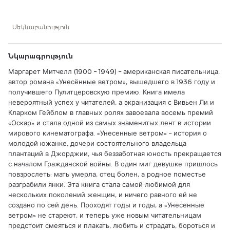
экранизация с Вивьен Ли и Кларком Гейблом в главных
ролях завоевала восемь премий «Оскар» и стала одной из
самых знаменитых лент в истории мирового
Մեկնաբանություն
кинематографа. «Унесенные ветром» – история о молодой
южанке, дочери состоятельного владельца плантаций в
Джорджии, чья беззаботная юность прекращается с
Նկարագրություն
началом Гражданской войны. В один миг девушке
пришлось повзрослеть: мать умерла, отец болен, а родное
Маргарет Митчелл (1900 – 1949) – американская писательница,
поместье разграбили янки. Эта книга стала самой любимой
автор романа «Унесённые ветром», вышедшего в 1936 году и
для нескольких поколений женщин, и ничего равного ей не
получившего Пулитцеровскую премию. Книга имела
создано по сей день. Проходят годы и годы, а «Унесенные
невероятный успех у читателей, а экранизация с Вивьен Ли и
ветром» не стареют, и теперь уже новым читательницам
предстоит смеяться и плакать, любить и страдать, бороться
Кларком Гейблом в главных ролях завоевала восемь премий
и надеяться вместе с великолепной Скарлетт О’Хара...
«Оскар» и стала одной из самых знаменитых лент в истории
мирового кинематографа. «Унесенные ветром» – история о
молодой южанке, дочери состоятельного владельца
плантаций в Джорджии, чья беззаботная юность прекращается
с началом Гражданской войны. В один миг девушке пришлось
повзрослеть: мать умерла, отец болен, а родное поместье
разграбили янки. Эта книга стала самой любимой для
нескольких поколений женщин, и ничего равного ей не
создано по сей день. Проходят годы и годы, а «Унесенные
ветром» не стареют, и теперь уже новым читательницам
предстоит смеяться и плакать, любить и страдать, бороться и