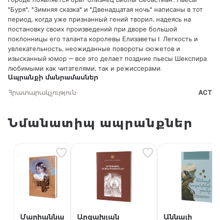
"Буря", "Зимняя сказка" и "Двенадцатая ночь" написаны в тот
период, когда уже признанный гений творил, надеясь на
постановку своих произведений при дворе большой
поклонницы его таланта королевы Елизаветы I. Легкость и
увлекательность, неожиданные повороты сюжетов и
изысканный юмор — все это делает поздние пьесы Шекспира
любимыми как читателями, так и режиссерами.
Ապրանքի մանրամասներ
Հրատարակչություն
:
АСТ
Նմանատիպ ապրանքներ
Մարիաննա
Արցախյան
Աննայի