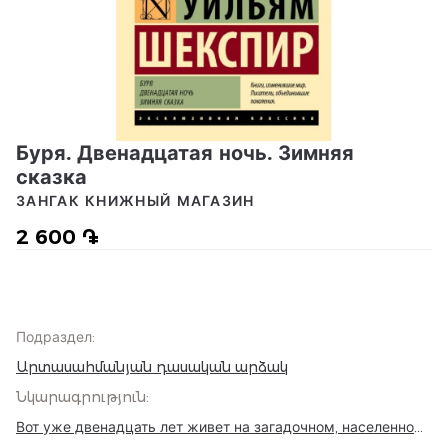
Буря. Двенадцатая ночь. Зимняя
сказка
ЗАНГАК КНИЖНЫЙ МАГАЗИН
2 600 ֏
Подраздел
:
Արտասահմանյան դասական արձակ
Նկարագրություն
:
Вот уже двенадцать лет живет на загадочном, населенном
волшебными существами острове чародей Просперо,