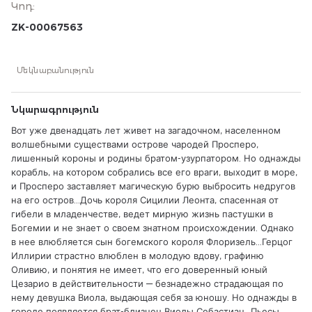
Կոդ
:
лишенный короны и родины братом-узурпатором. Но
однажды корабль, на котором собрались все его враги,
ZK-00067563
выходит в море, и Просперо заставляет магическую бурю
выбросить недругов на его остров...Дочь короля Сицилии
Леонта, спасенная от гибели в младенчестве, ведет мирную
Մեկնաբանություն
жизнь пастушки в Богемии и не знает о своем знатном
происхождении. Однако в нее влюбляется сын богемского
короля Флоризель...Герцог Иллирии страстно влюблен в
Նկարագրություն
молодую вдову, графиню Оливию, и понятия не имеет, что
его доверенный юный Цезарио в действительности —
Вот уже двенадцать лет живет на загадочном, населенном
безнадежно страдающая по нему девушка Виола,
волшебными существами острове чародей Просперо,
выдающая себя за юношу. Но однажды в городе
лишенный короны и родины братом-узурпатором. Но однажды
появляется брат-близнец Виолы Себастиан...Пьесы "Буря",
корабль, на котором собрались все его враги, выходит в море,
"Зимняя сказка" и "Двенадцатая ночь" написаны в тот
период, когда уже признанный гений творил, надеясь на
и Просперо заставляет магическую бурю выбросить недругов
постановку своих произведений при дворе большой
на его остров...Дочь короля Сицилии Леонта, спасенная от
поклонницы его таланта королевы Елизаветы I. Легкость и
гибели в младенчестве, ведет мирную жизнь пастушки в
увлекательность, неожиданные повороты сюжетов и
Богемии и не знает о своем знатном происхождении. Однако
изысканный юмор — все это делает поздние пьесы
в нее влюбляется сын богемского короля Флоризель...Герцог
Шекспира любимыми как читателями, так и режиссерами.
Иллирии страстно влюблен в молодую вдову, графиню
Оливию, и понятия не имеет, что его доверенный юный
Цезарио в действительности — безнадежно страдающая по
нему девушка Виола, выдающая себя за юношу. Но однажды в
городе появляется брат-близнец Виолы Себастиан...Пьесы